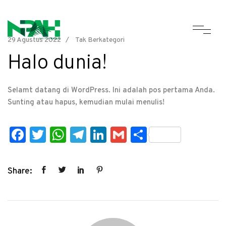
29 Agustus 2022
Tak Berkategori
Halo dunia!
Selamt datang di WordPress. Ini adalah pos pertama Anda.
Sunting atau hapus, kemudian mulai menulis!
Fa
T
W
T
Li
G
S
c
wi
h
el
n
m
h
e
tt
at
e
k
ai
ar
Share:
b
er
s
gr
e
l
e
o
A
a
dI
o
p
m
n