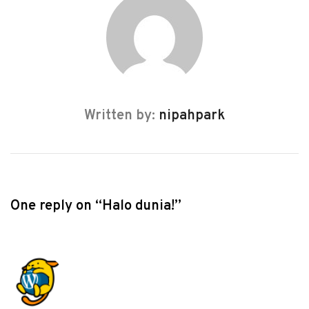
k
p
Written by:
nipahpark
One reply on “Halo dunia!”